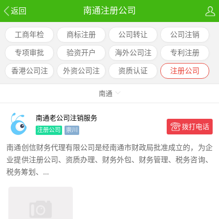
南通注册公司
返回
工商年检
商标注册
公司转让
公司注销
专项审批
验资开户
海外公司注
专利注册
册
香港公司注
外资公司注
资质认证
注册公司
册
册
南通
南通老公司注销服务
拨打电话
注册公司
崇川
南通创信财务代理有限公司是经南通市财政局批准成立的，为企
业提供注册公司、资质办理、财务外包、财务管理、税务咨询、
税务筹划、...