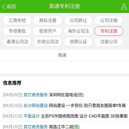
南通专利注册
返回
工商年检
商标注册
公司转让
公司注销
专项审批
验资开户
海外公司注
专利注册
册
香港公司注
外资公司注
资质认证
注册公司
册
册
南通
信息推荐
[06月29日]
其它商务服务
深圳特区报电话
[图]
[06月23日]
长沙网站建设
网站建设-一步到位-别只靠朋友圈接单❗️专属
才是创业底牌✨
[06月21日]
平面设计
北京PS作图修图改图 设计 CAD平面图 3D效果图
[图]
[06月15日]
其它商务服务
南昌江华二胡
[图]