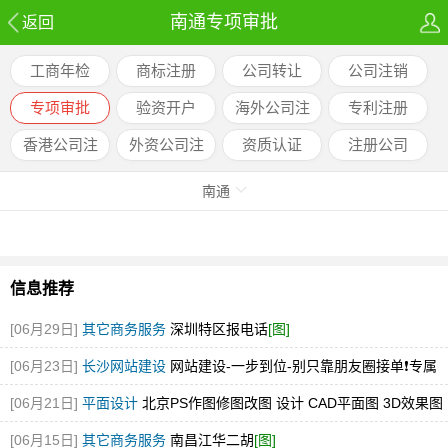
南通专项审批
返回
工商年检
商标注册
公司转让
公司注销
专项审批
验资开户
海外公司注
专利注册
册
香港公司注
外资公司注
资质认证
注册公司
册
册
南通
信息推荐
[06月29日]
其它商务服务
深圳特区报电话
[图]
[06月23日]
长沙网站建设
网站建设-一步到位-别只靠朋友圈接单❗️专属
才是创业底牌✨
[06月21日]
平面设计
北京PS作图修图改图 设计 CAD平面图 3D效果图
[图]
[06月15日]
其它商务服务
南昌江华二胡
[图]