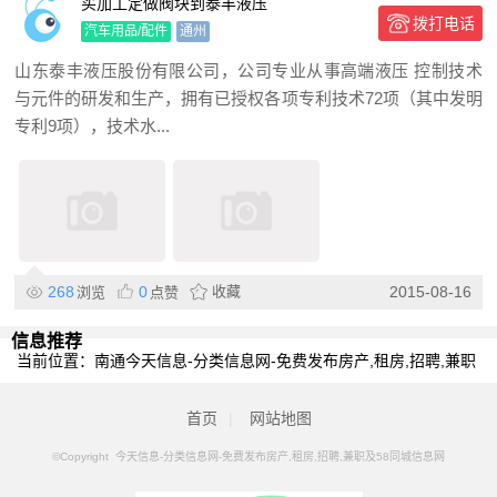
买加工定做阀块到泰丰液压
拨打电话
汽车用品/配件
通州
山东泰丰液压股份有限公司，公司专业从事高端液压 控制技术
与元件的研发和生产，拥有已授权各项专利技术72项（其中发明
专利9项），技术水...
268
0
收藏
2015-08-16
浏览
点赞
信息推荐
当前位置：
南通今天信息-分类信息网-免费发布房产,租房,招聘,兼职
及58同城信息网
>
南通分类信息
>
南通二手车网
首页
|
网站地图
©Copyright 今天信息-分类信息网-免费发布房产,租房,招聘,兼职及58同城信息网