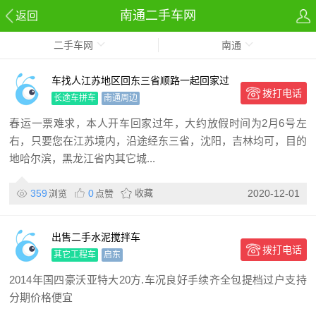
南通二手车网
返回
二手车网
南通
车找人江苏地区回东三省顺路一起回家过
拨打电话
年
长途车拼车
南通周边
春运一票难求，本人开车回家过年，大约放假时间为2月6号左
右，只要您在江苏境内，沿途经东三省，沈阳，吉林均可，目的
地哈尔滨，黑龙江省内其它城...
359
0
收藏
2020-12-01
浏览
点赞
出售二手水泥搅拌车
拨打电话
其它工程车
启东
2014年国四豪沃亚特大20方.车况良好手续齐全包提档过户支持
分期价格便宜