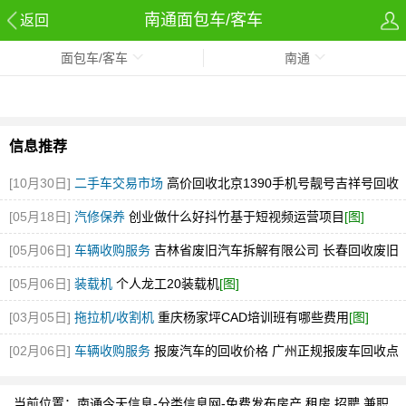
南通面包车/客车
返回
面包车/客车
南通
信息推荐
[10月30日]
二手车交易市场
高价回收北京1390手机号靓号吉祥号回收
北京号
[图]
[05月18日]
汽修保养
创业做什么好抖竹基于短视频运营项目
[图]
[05月06日]
车辆收购服务
吉林省废旧汽车拆解有限公司 长春回收废旧
汽车的电话是多少
[图]
[05月06日]
装载机
个人龙工20装载机
[图]
[03月05日]
拖拉机/收割机
重庆杨家坪CAD培训班有哪些费用
[图]
[02月06日]
车辆收购服务
报废汽车的回收价格 广州正规报废车回收点
[图]
当前位置：
南通今天信息-分类信息网-免费发布房产,租房,招聘,兼职