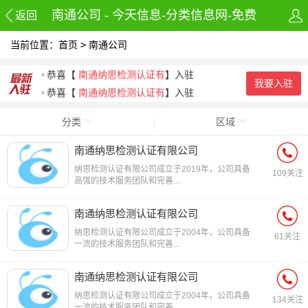
南通公司 - 今天信息-分类信息网-免费
返回
当前位置：
发布房产,租房,招聘,兼职及58同城信息
首页
>
南通公司
恭喜
【
南通纳思检测认证有
】入驻
恭喜
【
南通纳思检测认证有
】入驻
网
我要入驻
恭喜
【
南通纳思检测认证有
】入驻
恭喜
【
苏州上元经纬培训有
】入驻
分类
区域
恭喜
【
如皋市春华职业技能
】入驻
恭喜
【
南通上元室内设计培
】入驻
南通纳思检测认证有限公司
纳思检测认证有限公司成立于2019年，公司具备
109关注
高强的技术服务团队和完善...
南通纳思检测认证有限公司
纳思检测认证有限公司成立于2004年，公司具备
61关注
一流的技术服务团队和完善...
南通纳思检测认证有限公司
纳思检测认证有限公司成立于2004年，公司具备
134关注
一流的技术服务团队和完善...