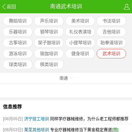
南通武术培训
返回
舞蹈培训
声乐培训
美术培训
书法培训
乐器培训
钢琴培训
礼仪表演培
吉他培训
训
古筝培训
架子鼓培训
小提琴培训
跆拳道培训
游泳培训
瑜伽培训
健身培训
武术培训
球类培训
棋类培训
南通
信息推荐
[08月05日]
济宁技工培训
同样学疗器械维修，为什么老工程师都推荐
彩虹
[图]
[08月03日]
莱芜其他培训
专业疗器械维修当下黄金稳定赛道
[图]