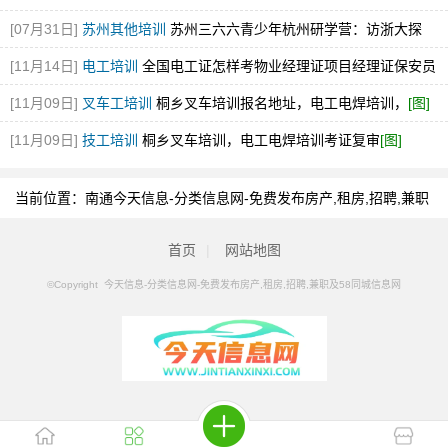
[07月31日]
苏州其他培训
苏州三六六青少年杭州研学营：访浙大探
AI，开阔视野，火热招募
[11月14日]
电工培训
全国电工证怎样考物业经理证项目经理证保安员
报名
[图]
[11月09日]
叉车工培训
桐乡叉车培训报名地址，电工电焊培训，
[图]
[11月09日]
技工培训
桐乡叉车培训，电工电焊培训考证复审
[图]
当前位置：
南通今天信息-分类信息网-免费发布房产,租房,招聘,兼职
及58同城信息网
>
南通分类信息
>
南通武术培训
首页
|
网站地图
©Copyright 今天信息-分类信息网-免费发布房产,租房,招聘,兼职及58同城信息网