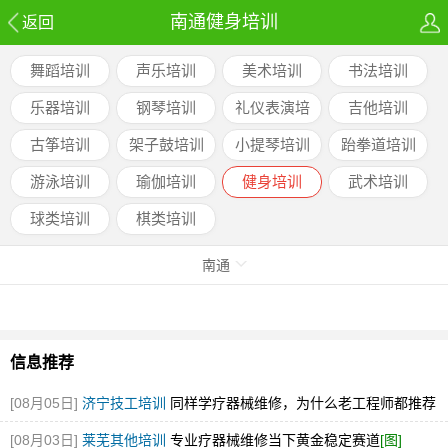
南通健身培训
返回
舞蹈培训
声乐培训
美术培训
书法培训
乐器培训
钢琴培训
礼仪表演培
吉他培训
训
古筝培训
架子鼓培训
小提琴培训
跆拳道培训
游泳培训
瑜伽培训
健身培训
武术培训
球类培训
棋类培训
南通
信息推荐
[08月05日]
济宁技工培训
同样学疗器械维修，为什么老工程师都推荐
彩虹
[图]
[08月03日]
莱芜其他培训
专业疗器械维修当下黄金稳定赛道
[图]