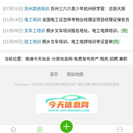
[07月31日]
苏州其他培训
苏州三六六青少年杭州研学营：访浙大探
AI，开阔视野，火热招募
[11月14日]
电工培训
全国电工证怎样考物业经理证项目经理证保安员
报名
[图]
[11月09日]
叉车工培训
桐乡叉车培训报名地址，电工电焊培训，
[图]
[11月09日]
技工培训
桐乡叉车培训，电工电焊培训考证复审
[图]
当前位置：
南通今天信息-分类信息网-免费发布房产,租房,招聘,兼职
及58同城信息网
>
南通分类信息
>
南通健身培训
首页
|
网站地图
©Copyright 今天信息-分类信息网-免费发布房产,租房,招聘,兼职及58同城信息网