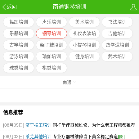
南通钢琴培训
返回
舞蹈培训
声乐培训
美术培训
书法培训
乐器培训
钢琴培训
礼仪表演培
吉他培训
训
古筝培训
架子鼓培训
小提琴培训
跆拳道培训
游泳培训
瑜伽培训
健身培训
武术培训
球类培训
棋类培训
南通
信息推荐
[08月05日]
济宁技工培训
同样学疗器械维修，为什么老工程师都推荐
彩虹
[图]
[08月03日]
莱芜其他培训
专业疗器械维修当下黄金稳定赛道
[图]