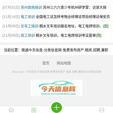
[07月31日]
苏州其他培训
苏州三六六青少年杭州研学营：访浙大探
AI，开阔视野，火热招募
[11月14日]
电工培训
全国电工证怎样考物业经理证项目经理证保安员
报名
[图]
[11月09日]
叉车工培训
桐乡叉车培训报名地址，电工电焊培训，
[图]
[11月09日]
技工培训
桐乡叉车培训，电工电焊培训考证复审
[图]
当前位置：
南通今天信息-分类信息网-免费发布房产,租房,招聘,兼职
及58同城信息网
>
南通分类信息
>
南通钢琴培训
首页
|
网站地图
©Copyright 今天信息-分类信息网-免费发布房产,租房,招聘,兼职及58同城信息网