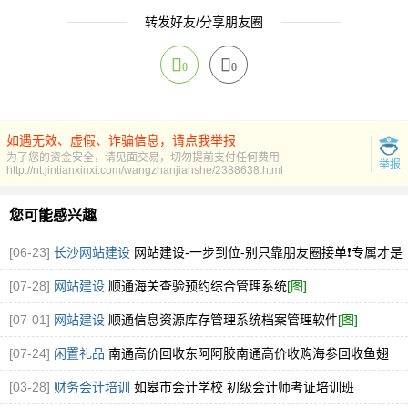
转发好友/分享朋友圈
0
0
如遇无效、虚假、诈骗信息，请点我举报
为了您的资金安全，请见面交易，切勿提前支付任何费用
举报
http://nt.jintianxinxi.com/wangzhanjianshe/2388638.html
您可能感兴趣
[06-23]
长沙网站建设
网站建设-一步到位-别只靠朋友圈接单❗️专属才是
创业底牌✨
[07-28]
网站建设
顺通海关查验预约综合管理系统
[图]
[07-01]
网站建设
顺通信息资源库存管理系统档案管理软件
[图]
[07-24]
闲置礼品
南通高价回收东阿阿胶南通高价收购海参回收鱼翅
[图]
[03-28]
财务会计培训
如皋市会计学校 初级会计师考证培训班