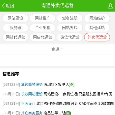
南通外卖代运营
返回
网站建设
网站推广
域名注册
网站维护
服务器
企业邮箱
网站外包
其他建站
网站代运营
网店代运营
微信代运营
外卖代运营
南通
信息推荐
[06月29日]
其它商务服务
深圳特区报电话
[图]
[06月23日]
长沙网站建设
网站建设-一步到位-别只靠朋友圈接单❗️专属
才是创业底牌✨
[06月21日]
平面设计
北京PS作图修图改图 设计 CAD平面图 3D效果图
[图]
[06月15日]
其它商务服务
南昌江华二胡
[图]