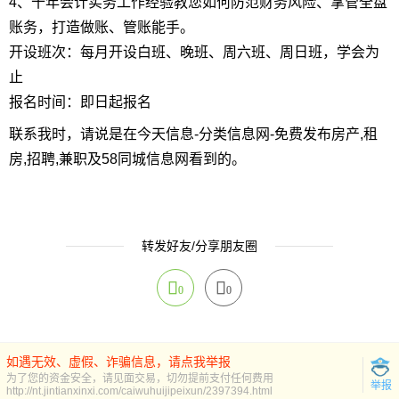
4、十年会计实务工作经验教您如何防范财务风险、掌管全盘
账务，打造做账、管账能手。
开设班次：每月开设白班、晚班、周六班、周日班，学会为
止
报名时间：即日起报名
联系我时，请说是在今天信息-分类信息网-免费发布房产,租
房,招聘,兼职及58同城信息网看到的。
转发好友/分享朋友圈
0
0
如遇无效、虚假、诈骗信息，请点我举报
为了您的资金安全，请见面交易，切勿提前支付任何费用
举报
http://nt.jintianxinxi.com/caiwuhuijipeixun/2397394.html