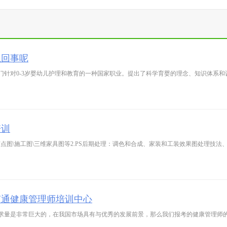
么回事呢
门针对0-3岁婴幼儿护理和教育的一种国家职业。提出了科学育婴的理念、知识体系
培训
面\节点图\施工图\三维家具图等2.PS后期处理：调色和合成、家装和工装效果图处理技法、
南通健康管理师培训中心
求量是非常巨大的，在我国市场具有与优秀的发展前景，那么我们报考的健康管理师