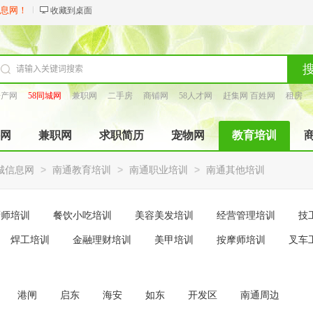
信息网！
收藏到桌面
房产网
58同城网
兼职网
二手房
商铺网
58人才网
赶集网 百姓网
租房
找工长
网
兼职网
求职简历
宠物网
教育培训
>
>
>
城信息网
南通教育培训
南通职业培训
南通其他培训
厨师培训
餐饮小吃培训
美容美发培训
经营管理培训
技
焊工培训
金融理财培训
美甲培训
按摩师培训
叉车
港闸
启东
海安
如东
开发区
南通周边