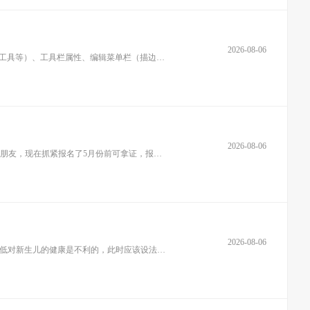
2026-08-06
软件课程：1、PhotoshopCS4软件课程（图像处理软件）软件的基本操作：认识软件界面、软件工具栏使用（例如：选区、橡皮檫、钢笔工具等）、工具栏属性、编辑菜单栏（描边、自由变
2026-08-06
全国普通话培训二甲二乙通过率高拿证快三网可查2019年普通话考试，现在开始报名啦！报考快速VIP班，通过率高。申请教师资格证的朋友，现在抓紧报名了5月份前可拿证，报名仅
2026-08-06
高级保育员可以考证啦~！天气越来越冷了，宝宝们如何健康安全的过冬呢？南通通州尚才教育育婴师培训学校的老师，告诉你：室温过低对新生儿的健康是不利的，此时应该设法使室