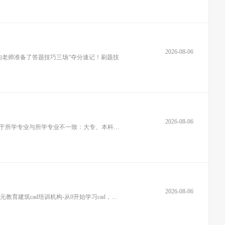
2026-08-06
老师准备了答题技巧三场“夺分速记！刷题技
2026-08-06
关于所学专业与所从事专业一致：大专、本科学历，助工满4年；中专学历，助工满5年。硕士学历，助工满3年，博士学历，直接评。关于所学专业与所学专业不一致：大专、本科学历，助工
2026-08-06
南通机械cad哪里有培训？cad0基础怎么入门？剖视图怎么绘制？剖视图是怎么绘制的？针对0基础的学员应该怎么绘制剖视图呢？南通上元教育建筑cad培训机构-从0开始学习cad，从入