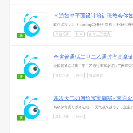
南通如皋平面设计培训班教会你如
其他培训
如皋
如皋上元教育
1图
全省普通话二甲二乙通过率高拿
其他培训
通州
睿途教育
1图
寒冷天气如何给宝宝御寒♂南通金
其他培训
通州
1图