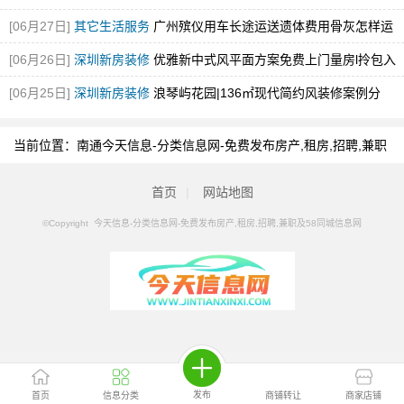
[06月27日]
其它生活服务
广州殡仪用车长途运送遗体费用骨灰怎样运
输
[图]
[06月26日]
深圳新房装修
优雅新中式风平面方案免费上门量房l拎包入
住！
[图]
[06月25日]
深圳新房装修
浪琴屿花园|136㎡现代简约风装修案例分
享！
[图]
当前位置：
南通今天信息-分类信息网-免费发布房产,租房,招聘,兼职
及58同城信息网
>
南通分类信息
>
南通生态园
首页
|
网站地图
©Copyright 今天信息-分类信息网-免费发布房产,租房,招聘,兼职及58同城信息网
发布
首页
信息分类
商铺转让
商家店铺