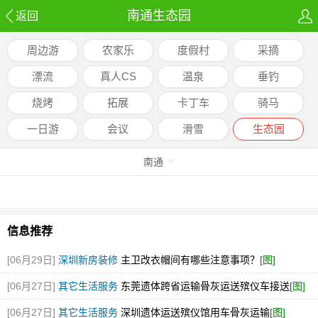
南通生态园
返回
周边游
农家乐
度假村
采摘
漂流
真人CS
温泉
垂钓
烧烤
拓展
卡丁车
骑马
一日游
会议
滑雪
生态园
南通
信息推荐
[06月29日]
深圳新房装修
主卫改衣帽间有哪些注意事项？
[图]
[06月27日]
其它生活服务
东莞遗体跨省运输骨灰运送殡仪车接送
[图]
[06月27日]
其它生活服务
深圳遗体运送殡仪馆用车骨灰运输
[图]