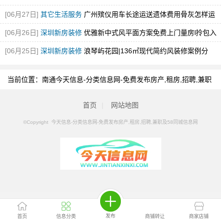
[06月27日]
其它生活服务
广州殡仪用车长途运送遗体费用骨灰怎样运
输
[图]
[06月26日]
深圳新房装修
优雅新中式风平面方案免费上门量房l拎包入
住！
[图]
[06月25日]
深圳新房装修
浪琴屿花园|136㎡现代简约风装修案例分
享！
[图]
当前位置：
南通今天信息-分类信息网-免费发布房产,租房,招聘,兼职
及58同城信息网
>
南通分类信息
>
南通烧烤
首页
|
网站地图
©Copyright 今天信息-分类信息网-免费发布房产,租房,招聘,兼职及58同城信息网
发布
首页
信息分类
商铺转让
商家店铺