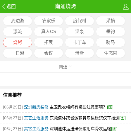
南通烧烤
返回
周边游
农家乐
度假村
采摘
漂流
真人CS
温泉
垂钓
烧烤
拓展
卡丁车
骑马
一日游
会议
滑雪
生态园
南通
信息推荐
[06月29日]
深圳新房装修
主卫改衣帽间有哪些注意事项？
[图]
[06月27日]
其它生活服务
东莞遗体跨省运输骨灰运送殡仪车接送
[图]
[06月27日]
其它生活服务
深圳遗体运送殡仪馆用车骨灰运输
[图]