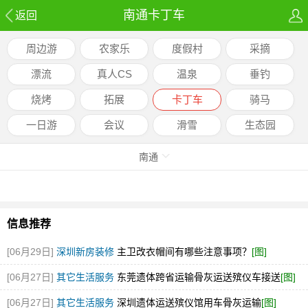
南通卡丁车
返回
周边游
农家乐
度假村
采摘
漂流
真人CS
温泉
垂钓
烧烤
拓展
卡丁车
骑马
一日游
会议
滑雪
生态园
南通
信息推荐
[06月29日]
深圳新房装修
主卫改衣帽间有哪些注意事项？
[图]
[06月27日]
其它生活服务
东莞遗体跨省运输骨灰运送殡仪车接送
[图]
[06月27日]
其它生活服务
深圳遗体运送殡仪馆用车骨灰运输
[图]