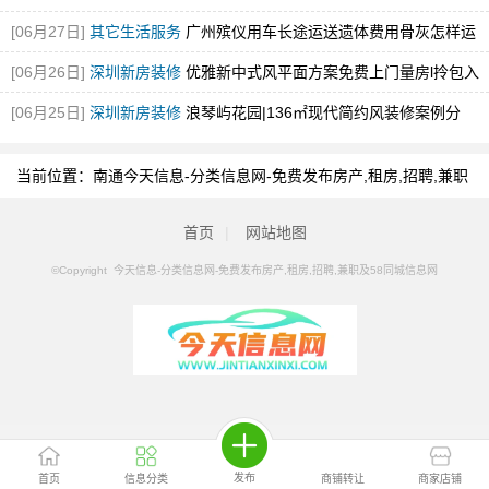
[06月27日]
其它生活服务
广州殡仪用车长途运送遗体费用骨灰怎样运
输
[图]
[06月26日]
深圳新房装修
优雅新中式风平面方案免费上门量房l拎包入
住！
[图]
[06月25日]
深圳新房装修
浪琴屿花园|136㎡现代简约风装修案例分
享！
[图]
当前位置：
南通今天信息-分类信息网-免费发布房产,租房,招聘,兼职
及58同城信息网
>
南通分类信息
>
南通卡丁车
首页
|
网站地图
©Copyright 今天信息-分类信息网-免费发布房产,租房,招聘,兼职及58同城信息网
发布
首页
信息分类
商铺转让
商家店铺