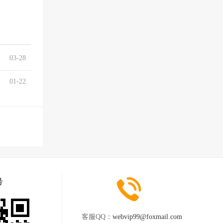
03-28
01-22
号
客服QQ：
webvip99@foxmail.com