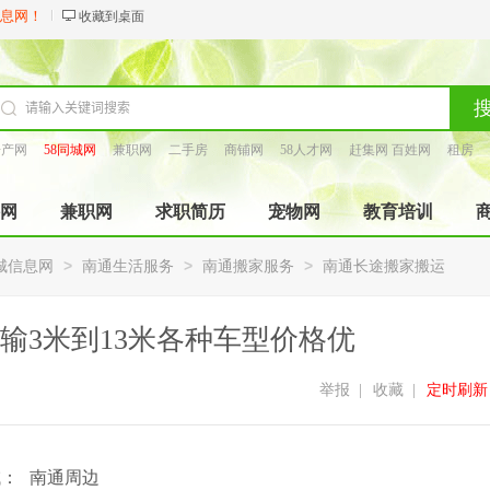
信息网！
收藏到桌面
房产网
58同城网
兼职网
二手房
商铺网
58人才网
赶集网 百姓网
租房
找工长
网
兼职网
求职简历
宠物网
教育培训
>
>
>
城信息网
南通生活服务
南通搬家服务
南通长途搬家搬运
输3米到13米各种车型价格优
举报
|
收藏
|
定时刷新
域：
南通周边