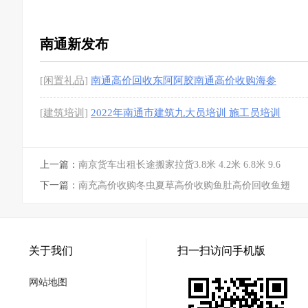
2米 6.8米 9.
[1图]
南通新发布
[闲置礼品]
南通高价回收东阿阿胶南通高价收购海参
回收鱼翅
[1图]
[建筑培训]
2022年南通市建筑九大员培训 施工员培训
报名
上一篇：
南京货车出租长途搬家拉货3.8米 4.2米 6.8米 9.6
下一篇：
南充高价收购冬虫夏草高价收购鱼肚高价回收鱼翅
关于我们
扫一扫访问手机版
网站地图