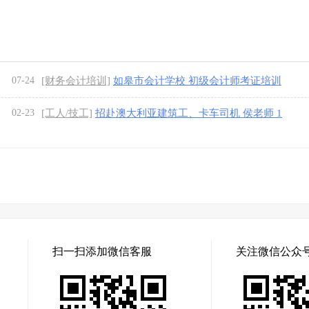
米 6.8米 9.6
[1图]
07-24
[财务会计培训]
如皋市会计学校 初级会计师考证培训
班
02-23
[工人/技工]
招赴澳大利亚建筑工、卡车司机 侯老师 1
33332475
扫一扫添加微信客服
关注微信公众