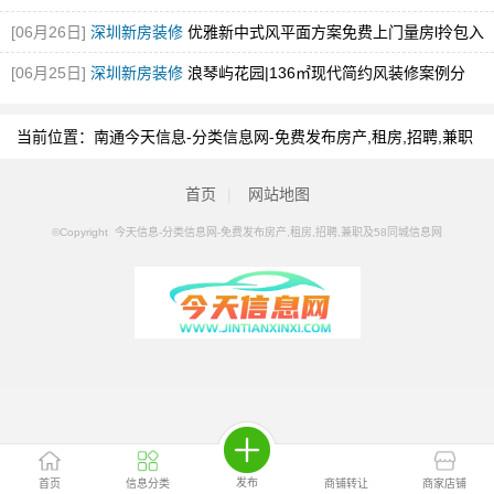
输
[图]
[06月26日]
深圳新房装修
优雅新中式风平面方案免费上门量房l拎包入
住！
[图]
[06月25日]
深圳新房装修
浪琴屿花园|136㎡现代简约风装修案例分
享！
[图]
当前位置：
南通今天信息-分类信息网-免费发布房产,租房,招聘,兼职
及58同城信息网
>
南通分类信息
>
南通家具拆装
首页
|
网站地图
©Copyright 今天信息-分类信息网-免费发布房产,租房,招聘,兼职及58同城信息网
发布
首页
信息分类
商铺转让
商家店铺