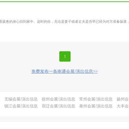
着疲惫的身心回到家中。这时的你，无论是妻子或者丈夫是否早已经为对方准备饭菜
1
免费发布一条南通会展/演出信息>>
息
无锡会展/演出信息
徐州会展/演出信息
常州会展/演出信息
扬州会
息
镇江会展/演出信息
宿迁会展/演出信息
泰州会展/演出信息
大丰会