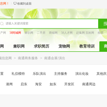
信息网！
收藏到桌面
房产网
58同城网
兼职网
二手房
商铺网
58人才网
赶集网 百姓网
租房
找工长
网
兼职网
求职简历
宠物网
教育培训
>
>
城信息网
南通商务服务
南通会展/演出
布置
礼仪模特
乐队演出
主持服务
演出化妆
其他庆
港闸
启东
海安
如东
开发区
南通周边