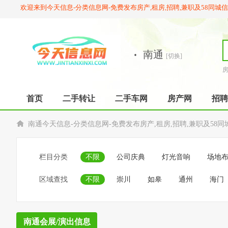
欢迎来到今天信息-分类信息网-免费发布房产,租房,招聘,兼职及58同城
·
南通
[切换]
首页
二手转让
二手车网
房产网
招聘
南通今天信息-分类信息网-免费发布房产,租房,招聘,兼职及58同
栏目分类
不限
公司庆典
灯光音响
场地
区域查找
不限
崇川
如皋
通州
海门
南通会展/演出信息