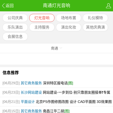
南通灯光音响
返回
公司庆典
灯光音响
场地布置
礼仪模特
乐队演出
主持服务
演出化妆
其他庆典演
出
会展信息
南通
信息推荐
[06月29日]
其它商务服务
深圳特区报电话
[图]
[06月23日]
长沙网站建设
网站建设-一步到位-别只靠朋友圈接单❗️专属
才是创业底牌✨
[06月21日]
平面设计
北京PS作图修图改图 设计 CAD平面图 3D效果图
[图]
[06月15日]
其它商务服务
南昌江华二胡
[图]