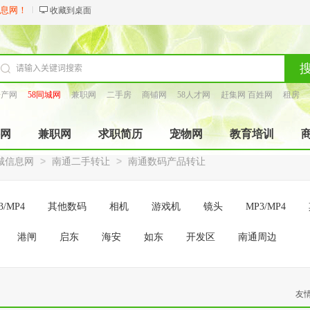
信息网！
收藏到桌面
房产网
58同城网
兼职网
二手房
商铺网
58人才网
赶集网 百姓网
租房
找工长
网
兼职网
求职简历
宠物网
教育培训
>
>
城信息网
南通二手转让
南通数码产品转让
3/MP4
其他数码
相机
游戏机
镜头
MP3/MP4
港闸
启东
海安
如东
开发区
南通周边
友