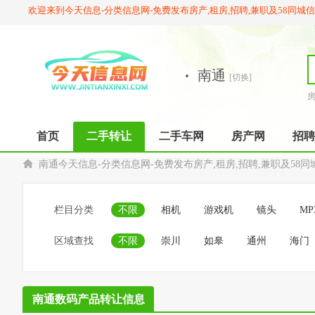
欢迎来到今天信息-分类信息网-免费发布房产,租房,招聘,兼职及58同城
·
南通
[切换]
首页
二手转让
二手车网
房产网
招聘
南通今天信息-分类信息网-免费发布房产,租房,招聘,兼职及58同
栏目分类
不限
相机
游戏机
镜头
MP
区域查找
不限
崇川
如皋
通州
海门
南通数码产品转让信息