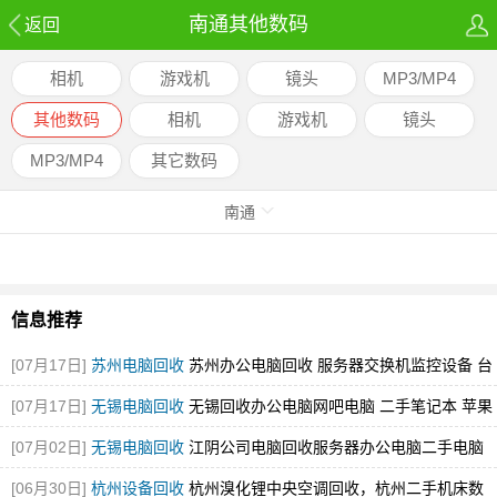
南通其他数码
返回
相机
游戏机
镜头
MP3/MP4
其他数码
相机
游戏机
镜头
MP3/MP4
其它数码
南通
信息推荐
[07月17日]
苏州电脑回收
苏州办公电脑回收 服务器交换机监控设备 台
式电脑苹果电脑笔记
[07月17日]
无锡电脑回收
无锡回收办公电脑网吧电脑 二手笔记本 苹果
电脑
[图]
[07月02日]
无锡电脑回收
江阴公司电脑回收服务器办公电脑二手电脑
led拼接屏
[图]
[06月30日]
杭州设备回收
杭州溴化锂中央空调回收，杭州二手机床数