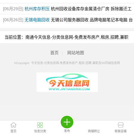
控设备回收
[图]
[06月29日]
杭州库存积压
杭州回收设备库存金属清仓厂房 拆除搬迁工
厂设备回收
[图]
[06月26日]
无锡电脑回收
无锡公司服务器回收 品牌电脑笔记本电脑 台
式电脑
[图]
当前位置：
南通今天信息-分类信息网-免费发布房产,租房,招聘,兼职
及58同城信息网
>
南通分类信息
>
南通其他数码
首页
|
网站地图
©Copyright 今天信息-分类信息网-免费发布房产,租房,招聘,兼职及58同城信息网
发布
首页
信息分类
商铺转让
商家店铺