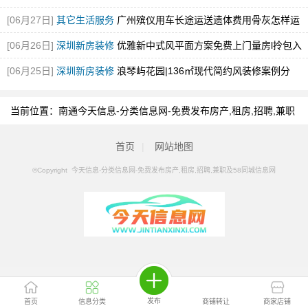
[06月27日]
其它生活服务
广州殡仪用车长途运送遗体费用骨灰怎样运
输
[图]
[06月26日]
深圳新房装修
优雅新中式风平面方案免费上门量房l拎包入
住！
[图]
[06月25日]
深圳新房装修
浪琴屿花园|136㎡现代简约风装修案例分
享！
[图]
当前位置：
南通今天信息-分类信息网-免费发布房产,租房,招聘,兼职
及58同城信息网
>
南通分类信息
>
南通石材翻新/养护
首页
|
网站地图
©Copyright 今天信息-分类信息网-免费发布房产,租房,招聘,兼职及58同城信息网
发布
首页
信息分类
商铺转让
商家店铺