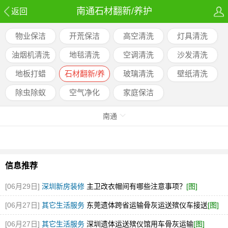
南通石材翻新/养护
返回
物业保洁
开荒保洁
高空清洗
灯具清洗
油烟机清洗
地毯清洗
空调清洗
沙发清洗
地板打蜡
石材翻新/养
玻璃清洗
壁纸清洗
护
除虫除蚁
空气净化
家庭保洁
南通
信息推荐
[06月29日]
深圳新房装修
主卫改衣帽间有哪些注意事项？
[图]
[06月27日]
其它生活服务
东莞遗体跨省运输骨灰运送殡仪车接送
[图]
[06月27日]
其它生活服务
深圳遗体运送殡仪馆用车骨灰运输
[图]