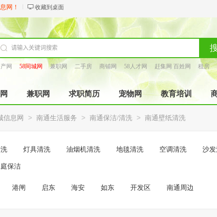
信息网！
收藏到桌面
房产网
58同城网
兼职网
二手房
商铺网
58人才网
赶集网 百姓网
租房
找工长
网
兼职网
求职简历
宠物网
教育培训
>
>
>
城信息网
南通生活服务
南通保洁/清洗
南通壁纸清洗
清洗
灯具清洗
油烟机清洗
地毯清洗
空调清洗
沙发
家庭保洁
港闸
启东
海安
如东
开发区
南通周边