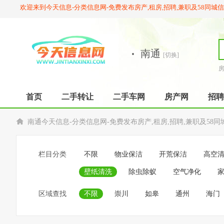
欢迎来到今天信息-分类信息网-免费发布房产,租房,招聘,兼职及58同城
·
南通
[切换]
首页
二手转让
二手车网
房产网
招聘
南通今天信息-分类信息网-免费发布房产,租房,招聘,兼职及58同
栏目分类
不限
物业保洁
开荒保洁
高空
壁纸清洗
除虫除蚁
空气净化
区域查找
不限
崇川
如皋
通州
海门