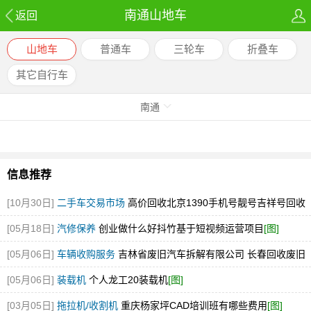
南通山地车
返回
山地车
普通车
三轮车
折叠车
其它自行车
南通
信息推荐
[10月30日]
二手车交易市场
高价回收北京1390手机号靓号吉祥号回收
北京号
[图]
[05月18日]
汽修保养
创业做什么好抖竹基于短视频运营项目
[图]
[05月06日]
车辆收购服务
吉林省废旧汽车拆解有限公司 长春回收废旧
汽车的电话是多少
[图]
[05月06日]
装载机
个人龙工20装载机
[图]
[03月05日]
拖拉机/收割机
重庆杨家坪CAD培训班有哪些费用
[图]