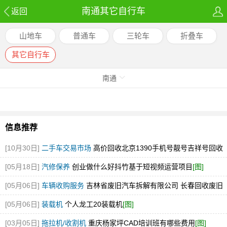
南通其它自行车
返回
山地车
普通车
三轮车
折叠车
其它自行车
南通
信息推荐
[10月30日]
二手车交易市场
高价回收北京1390手机号靓号吉祥号回收
北京号
[图]
[05月18日]
汽修保养
创业做什么好抖竹基于短视频运营项目
[图]
[05月06日]
车辆收购服务
吉林省废旧汽车拆解有限公司 长春回收废旧
汽车的电话是多少
[图]
[05月06日]
装载机
个人龙工20装载机
[图]
[03月05日]
拖拉机/收割机
重庆杨家坪CAD培训班有哪些费用
[图]