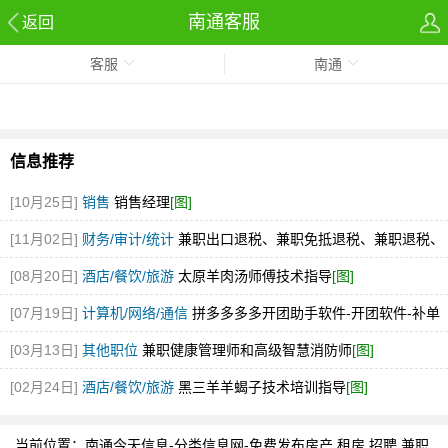
南通客服
返回
客服
南通
信息推荐
[10月25日]
销售
销售经理
[图]
[11月02日]
财务/审计/统计
兼职出口退税、兼职免抵退税、兼职退税、
兼职代理报关员
[图]
[08月20日]
酒店/餐饮/旅游
太原羊肉汤师傅技术指导
[图]
[07月19日]
计算机/网络/通信
拼多多多多开团助手软件-开团软件-补单
软件怎么用？
[03月13日]
其他职位
兼职健康管理师和高级智慧消防师
[图]
[02月24日]
酒店/餐饮/旅游
黑三羊羊蝎子技术培训指导
[图]
当前位置：
南通今天信息-分类信息网-免费发布房产,租房,招聘,兼职