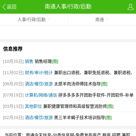
南通人事/行政/后勤
返回
人事/行政/后勤
南通
信息推荐
[10月25日]
销售
销售经理
[图]
[11月02日]
财务/审计/统计
兼职出口退税、兼职免抵退税、兼职退税、
兼职代理报关员
[图]
[08月20日]
酒店/餐饮/旅游
太原羊肉汤师傅技术指导
[图]
[07月19日]
计算机/网络/通信
拼多多多多开团助手软件-开团软件-补单
软件怎么用？
[03月13日]
其他职位
兼职健康管理师和高级智慧消防师
[图]
[02月24日]
酒店/餐饮/旅游
黑三羊羊蝎子技术培训指导
[图]
当前位置：
南通今天信息-分类信息网-免费发布房产,租房,招聘,兼职