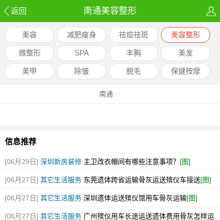
南通美容整形
返回
美容
减肥瘦身
祛痘祛斑
美容整形
微整形
SPA
丰胸
美发
美甲
除皱
脱毛
保健按摩
南通
信息推荐
[06月29日]
深圳新房装修
主卫改衣帽间有哪些注意事项？
[图]
[06月27日]
其它生活服务
东莞遗体跨省运输骨灰运送殡仪车接送
[图]
[06月27日]
其它生活服务
深圳遗体运送殡仪馆用车骨灰运输
[图]
[06月27日]
其它生活服务
广州殡仪用车长途运送遗体费用骨灰怎样运