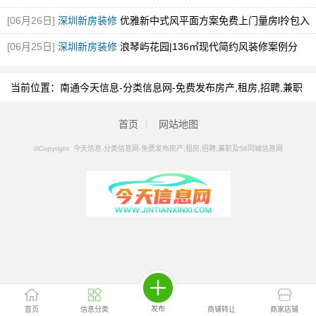
输
[图]
[06月26日]
深圳新房装修
优雅新中式风平面方案免费上门量房l拎包入
住！
[图]
[06月25日]
深圳新房装修
浪琴屿花园|136㎡现代简约风装修案例分
享！
[图]
当前位置：
南通今天信息-分类信息网-免费发布房产,租房,招聘,兼职
及58同城信息网
>
南通分类信息
>
南通美容整形
首页
|
网站地图
©Copyright 今天信息-分类信息网-免费发布房产,租房,招聘,兼职及58同城信息网
发布
首页
信息分类
商铺转让
商家店铺