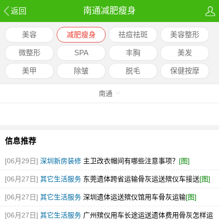
南通减肥瘦身
返回
美容
减肥瘦身
祛痘祛斑
美容整形
微整形
SPA
丰胸
美发
美甲
除皱
脱毛
保健按摩
南通
信息推荐
[06月29日]
深圳新房装修
主卫改衣帽间有哪些注意事项？
[图]
[06月27日]
其它生活服务
东莞遗体跨省运输骨灰运送殡仪车接送
[图]
[06月27日]
其它生活服务
深圳遗体运送殡仪馆用车骨灰运输
[图]
[06月27日]
其它生活服务
广州殡仪用车长途运送遗体费用骨灰怎样运