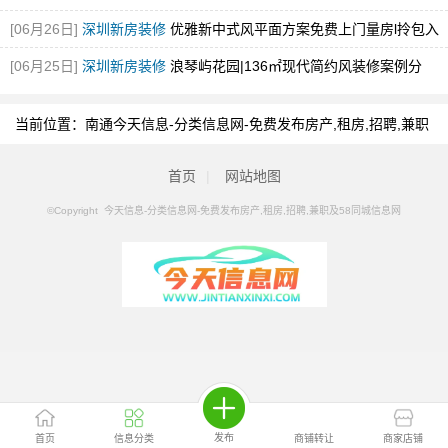
输
[图]
[06月26日]
深圳新房装修
优雅新中式风平面方案免费上门量房l拎包入
住！
[图]
[06月25日]
深圳新房装修
浪琴屿花园|136㎡现代简约风装修案例分
享！
[图]
当前位置：
南通今天信息-分类信息网-免费发布房产,租房,招聘,兼职
及58同城信息网
>
南通分类信息
>
南通减肥瘦身
首页
|
网站地图
©Copyright 今天信息-分类信息网-免费发布房产,租房,招聘,兼职及58同城信息网
发布
首页
信息分类
商铺转让
商家店铺