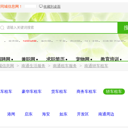
8同城信息网！
收藏到桌面
房产网
58同城网
兼职网
二手房
商铺网
58人才网
赶集网 百姓网
招聘信息
找工长
招聘网
兼职网
求职简历
宠物网
教育培训
>
>
>
城信息网
南通生活服务
南通租车服务
南通轿车租车
包车租车
豪华车租车
货车租车
商务车租车
轿车租车
港闸
启东
海安
如东
开发区
南通周边