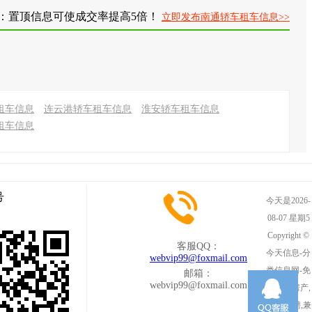
：置顶信息可使成交率提高5倍！
立即发布南通轿车租车信息>>
租车信息
连云港轿车租车信息
淮安轿车租车信息
租车信息
号
今天是2026-
08-07 星期5
Copyright ©
客服QQ：
今天信息-分
webvip99@foxmail.com
类信息网-免
邮箱：
webvip99@foxmail.com
费发布房产,
租房,招聘,兼