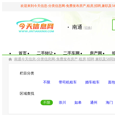
欢迎来到今天信息-分类信息网-免费发布房产,租房,招聘,兼职及5
·
南通
[切换]
首页
二手转让
二手车网
房产网
南通今天信息-分类信息网-免费发布房产,租房,招聘,兼职及58同
栏目分类
不限
带司机租车
婚车租车
面
区域查找
不限
崇川
如皋
通州
海门