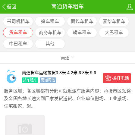
南通货车租车
返回
带司机租车
婚车租车
面包车租车
豪华车租车
货车租车
商务车租车
轿车租车
大巴租车
中巴租车
其他
南通
南通货车运输拉货3.8米 4.2米 6.8米 9.6
拨打电话
米 13
货车租车
南通周边
服务区域：各区域都有分部可就近派车服务内容：承接市区短途
及全国各地长途大到厂家发货送货、企业单位搬场、工业搬场、
住宅搬家、起...