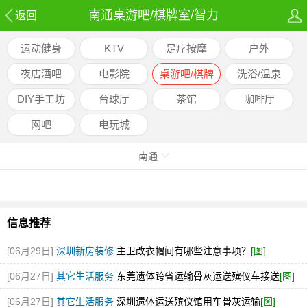
南通桌游吧/棋牌室/智力
返回
运动健身
KTV
足疗按摩
户外
夜店酒吧
电影院
桌游吧/棋牌
洗浴/温泉
室/智力
DIY手工坊
台球厅
茶馆
咖啡厅
网吧
电玩城
南通
信息推荐
[06月29日]
深圳新房装修
主卫改衣帽间有哪些注意事项？
[图]
[06月27日]
其它生活服务
东莞遗体跨省运输骨灰运送殡仪车接送
[图]
[06月27日]
其它生活服务
深圳遗体运送殡仪馆用车骨灰运输
[图]