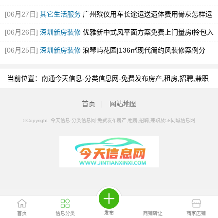
[06月27日]
其它生活服务
广州殡仪用车长途运送遗体费用骨灰怎样运
输
[图]
[06月26日]
深圳新房装修
优雅新中式风平面方案免费上门量房l拎包入
住！
[图]
[06月25日]
深圳新房装修
浪琴屿花园|136㎡现代简约风装修案例分
享！
[图]
当前位置：
南通今天信息-分类信息网-免费发布房产,租房,招聘,兼职
及58同城信息网
>
南通分类信息
>
南通桌游吧/棋牌室/智力
首页
|
网站地图
©Copyright 今天信息-分类信息网-免费发布房产,租房,招聘,兼职及58同城信息网
发布
首页
信息分类
商铺转让
商家店铺