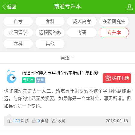
南通专升本
返回
自考
专科
成人高考
在职研究生
出国留学
远程网络教
考研
专升本
育
本科
其他
南通
南通瀚宣博大五年制专转本培训：厚积薄
拨打电话
发，把握好当下
专升本
崇川
也许你现在是大一大二，感觉五年制专转本这个字眼还离你很
远，与你的生活无关紧要。如果你是一个本科生，那无所谓。但
如果你是一个专科...
153
0
收藏
2019-03-18
浏览
点赞