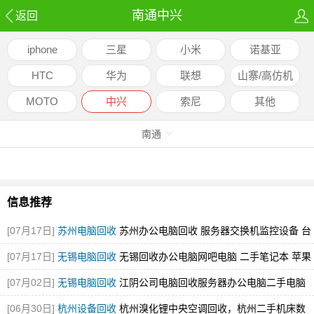
南通中兴
返回
iphone
三星
小米
诺基亚
HTC
华为
联想
山寨/高仿机
MOTO
中兴
索尼
其他
南通
信息推荐
[07月17日]
苏州电脑回收
苏州办公电脑回收 服务器交换机监控设备 台
式电脑苹果电脑笔记
[07月17日]
无锡电脑回收
无锡回收办公电脑网吧电脑 二手笔记本 苹果
电脑
[图]
[07月02日]
无锡电脑回收
江阴公司电脑回收服务器办公电脑二手电脑
led拼接屏
[图]
[06月30日]
杭州设备回收
杭州溴化锂中央空调回收，杭州二手机床数