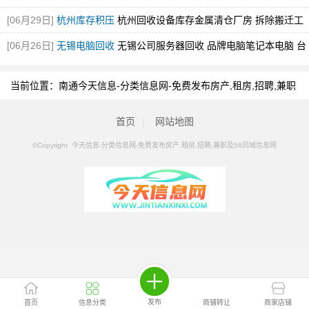
控设备回收
[图]
[06月29日]
杭州库存积压
杭州回收设备库存金属清仓厂房 拆除搬迁工
厂设备回收
[图]
[06月26日]
无锡电脑回收
无锡公司服务器回收 品牌电脑笔记本电脑 台
式电脑
[图]
当前位置：
南通今天信息-分类信息网-免费发布房产,租房,招聘,兼职
及58同城信息网
>
南通分类信息
>
南通中兴
首页
|
网站地图
©Copyright 今天信息-分类信息网-免费发布房产,租房,招聘,兼职及58同城信息网
发布
首页
信息分类
商铺转让
商家店铺