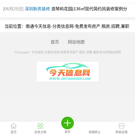
住！
[图]
[06月25日]
深圳新房装修
浪琴屿花园|136㎡现代简约风装修案例分
享！
[图]
当前位置：
南通今天信息-分类信息网-免费发布房产,租房,招聘,兼职
及58同城信息网
>
南通分类信息
>
南通洗衣机维修
首页
|
网站地图
©Copyright 今天信息-分类信息网-免费发布房产,租房,招聘,兼职及58同城信息网
发布
首页
信息分类
商铺转让
商家店铺