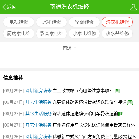
南通洗衣机维修
返回
电视维修
冰箱维修
空调维修
洗衣机维修
厨房家电维
影音家电维
小家电维修
热水器维修
修
修
南通
信息推荐
[06月29日]
深圳新房装修
主卫改衣帽间有哪些注意事项？
[图]
[06月27日]
其它生活服务
东莞遗体跨省运输骨灰运送殡仪车接送
[图]
[06月27日]
其它生活服务
深圳遗体运送殡仪馆用车骨灰运输
[图]
[06月27日]
其它生活服务
广州殡仪用车长途运送遗体费用骨灰怎样运
输
[图]
[06月26日]
深圳新房装修
优雅新中式风平面方案免费上门量房l拎包入