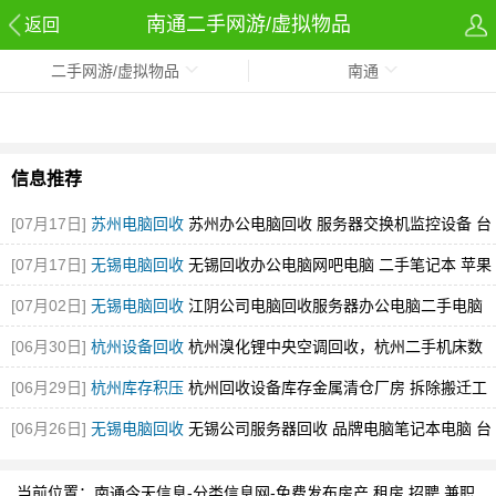
南通二手网游/虚拟物品
返回
二手网游/虚拟物品
南通
信息推荐
[07月17日]
苏州电脑回收
苏州办公电脑回收 服务器交换机监控设备 台
式电脑苹果电脑笔记
[07月17日]
无锡电脑回收
无锡回收办公电脑网吧电脑 二手笔记本 苹果
电脑
[图]
[07月02日]
无锡电脑回收
江阴公司电脑回收服务器办公电脑二手电脑
led拼接屏
[图]
[06月30日]
杭州设备回收
杭州溴化锂中央空调回收，杭州二手机床数
控设备回收
[图]
[06月29日]
杭州库存积压
杭州回收设备库存金属清仓厂房 拆除搬迁工
厂设备回收
[图]
[06月26日]
无锡电脑回收
无锡公司服务器回收 品牌电脑笔记本电脑 台
式电脑
[图]
当前位置：
南通今天信息-分类信息网-免费发布房产,租房,招聘,兼职