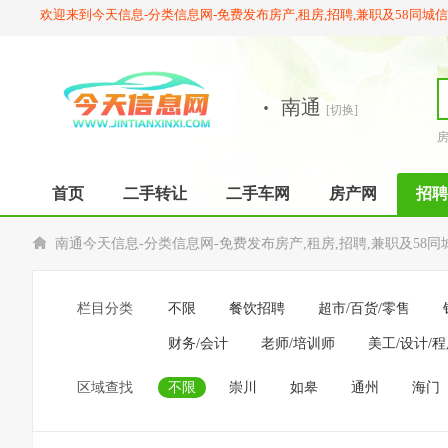
欢迎来到今天信息-分类信息网-免费发布房产,租房,招聘,兼职及58同城
·
南通
[切换]
首页
二手转让
二手车网
房产网
招聘
南通今天信息-分类信息网-免费发布房产,租房,招聘,兼职及58同
栏目分类
不限
餐饮招聘
超市/百货/零售
财务/会计
老师/培训师
美工/设计/
区域查找
不限
崇川
如皋
通州
海门