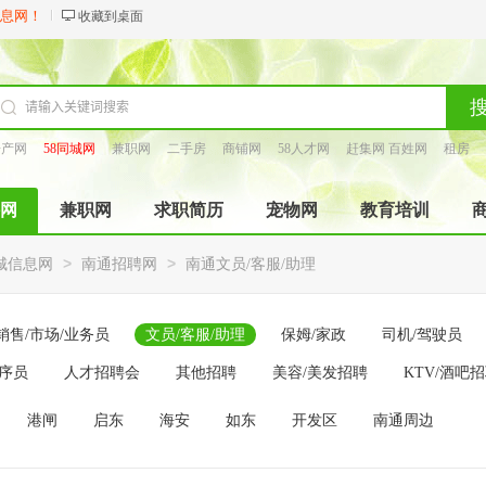
信息网！
收藏到桌面
房产网
58同城网
兼职网
二手房
商铺网
58人才网
赶集网 百姓网
租房
找工长
网
兼职网
求职简历
宠物网
教育培训
>
>
城信息网
南通招聘网
南通文员/客服/助理
销售/市场/业务员
文员/客服/助理
保姆/家政
司机/驾驶员
程序员
人才招聘会
其他招聘
美容/美发招聘
KTV/酒吧
港闸
启东
海安
如东
开发区
南通周边