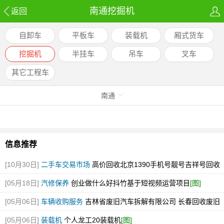
南通挖掘机
返回
自卸车
平板车
装载机
厢式货车
挖掘机
半挂车
吊车
叉车
其它工程车
南通
信息推荐
[10月30日]
二手车交易市场
高价回收北京1390手机号靓号吉祥号回收
北京号
[图]
[05月18日]
汽修保养
创业做什么好抖竹基于短视频运营项目
[图]
[05月06日]
车辆收购服务
吉林省废旧汽车拆解有限公司 长春回收废旧
汽车的电话是多少
[图]
[05月06日]
装载机
个人龙工20装载机
[图]