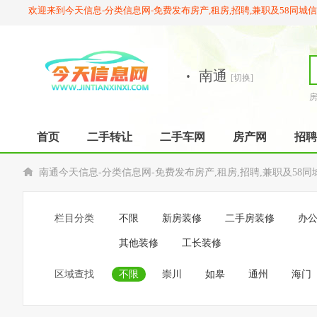
欢迎来到今天信息-分类信息网-免费发布房产,租房,招聘,兼职及58同城
·
南通
[切换]
首页
二手转让
二手车网
房产网
招聘
南通今天信息-分类信息网-免费发布房产,租房,招聘,兼职及58同
栏目分类
不限
新房装修
二手房装修
办
其他装修
工长装修
区域查找
不限
崇川
如皋
通州
海门