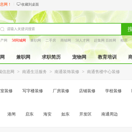
信息网！
收藏到桌面
房产网
58同城网
兼职网
二手房
商铺网
58人才网
赶集网 百姓网
租房
找工长
网
兼职网
求职简历
宠物网
教育培训
>
>
>
城信息网
南通生活服务
南通装饰装修
南通售楼中心装修
公室装修
写字楼装修
厂房装修
店铺装修
学校装修
港闸
启东
海安
如东
开发区
南通周边