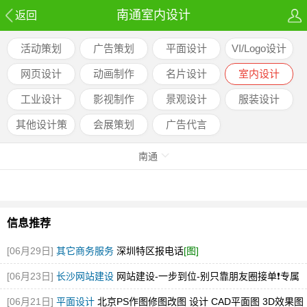
南通室内设计
返回
活动策划
广告策划
平面设计
VI/Logo设计
网页设计
动画制作
名片设计
室内设计
工业设计
影视制作
景观设计
服装设计
其他设计策
会展策划
广告代言
划
南通
信息推荐
[06月29日]
其它商务服务
深圳特区报电话
[图]
[06月23日]
长沙网站建设
网站建设-一步到位-别只靠朋友圈接单❗️专属
才是创业底牌✨
[06月21日]
平面设计
北京PS作图修图改图 设计 CAD平面图 3D效果图