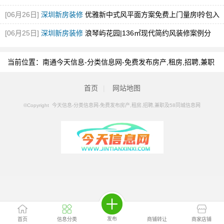
输
[图]
[06月26日]
深圳新房装修
优雅新中式风平面方案免费上门量房l拎包入
住！
[图]
[06月25日]
深圳新房装修
浪琴屿花园|136㎡现代简约风装修案例分
享！
[图]
当前位置：
南通今天信息-分类信息网-免费发布房产,租房,招聘,兼职
及58同城信息网
>
南通分类信息
>
南通暖气水管维修/安装
首页
|
网站地图
©Copyright 今天信息-分类信息网-免费发布房产,租房,招聘,兼职及58同城信息网
发布
首页
信息分类
商铺转让
商家店铺