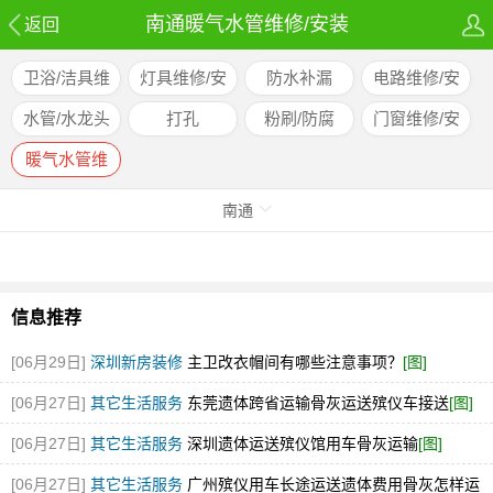
南通暖气水管维修/安装
返回
卫浴/洁具维
灯具维修/安
防水补漏
电路维修/安
修
装
装
水管/水龙头
打孔
粉刷/防腐
门窗维修/安
维修
装
暖气水管维
修/安装
南通
信息推荐
[06月29日]
深圳新房装修
主卫改衣帽间有哪些注意事项？
[图]
[06月27日]
其它生活服务
东莞遗体跨省运输骨灰运送殡仪车接送
[图]
[06月27日]
其它生活服务
深圳遗体运送殡仪馆用车骨灰运输
[图]
[06月27日]
其它生活服务
广州殡仪用车长途运送遗体费用骨灰怎样运