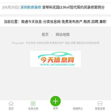
住！
[图]
[06月25日]
深圳新房装修
浪琴屿花园|136㎡现代简约风装修案例分
享！
[图]
当前位置：
南通今天信息-分类信息网-免费发布房产,租房,招聘,兼职
及58同城信息网
>
南通分类信息
>
南通马桶疏通
首页
|
网站地图
©Copyright 今天信息-分类信息网-免费发布房产,租房,招聘,兼职及58同城信息网
发布
首页
信息分类
商铺转让
商家店铺