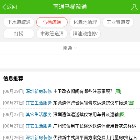
南通马桶疏通
返回
下水道疏通
马桶疏通
化粪池清理
工业管道安
装/改造
打捞
市政管道清
隔油池维修/
淤
清理
南通
信息推荐
[06月29日]
深圳新房装修
主卫改衣帽间有哪些注意事项？
[图]
[06月27日]
其它生活服务
东莞遗体跨省运输骨灰运送殡仪车接送
[图]
[06月27日]
其它生活服务
深圳遗体运送殡仪馆用车骨灰运输
[图]
[06月27日]
其它生活服务
广州殡仪用车长途运送遗体费用骨灰怎样运
输
[图]
[06月26日]
深圳新房装修
优雅新中式风平面方案免费上门量房l拎包入