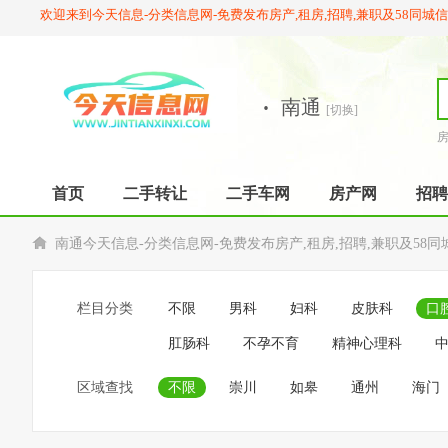
欢迎来到今天信息-分类信息网-免费发布房产,租房,招聘,兼职及58同城
·
南通
[切换]
首页
二手转让
二手车网
房产网
招聘
南通今天信息-分类信息网-免费发布房产,租房,招聘,兼职及58同
栏目分类
不限
男科
妇科
皮肤科
口
肛肠科
不孕不育
精神心理科
区域查找
不限
崇川
如皋
通州
海门