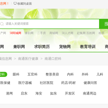
信息网！
收藏到桌面
房产网
58同城网
兼职网
二手房
商铺网
58人才网
赶集网 百姓网
租房
找工长
网
兼职网
求职简历
宠物网
教育培训
>
>
城信息网
南通医疗健康
南通口腔科
腔科
眼科
五官科
整形美容
内科
外科
儿科
中医保健
医疗器械
社区医院
药店/药材
健康问答
港闸
启东
海安
如东
开发区
南通周边