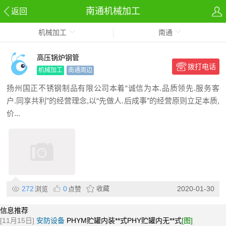
南通机械加工
返回
机械加工
南通
高压锅炉钢管
拨打电话
机械加工
南通周边
扬州国正不锈钢制品有限公司本着“诚信为本.品质领先.服务客
户.同享共利”的经营理念,以“先做人.后成事”的经营原则立足本质,
价...
272
0
收藏
2020-01-30
浏览
点赞
信息推荐
[11月15日]
安防设备
PHYM贮罐内装**式PHY贮罐内无**式
[图]