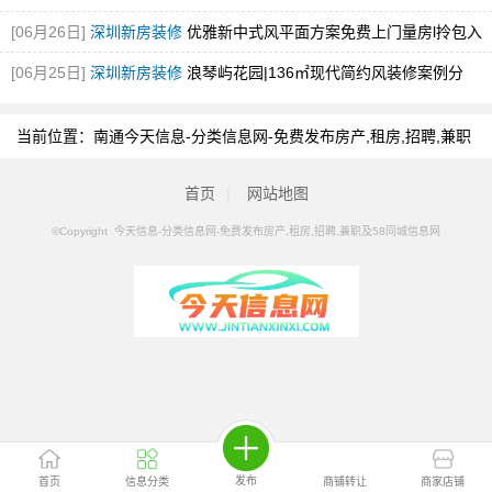
输
[图]
[06月26日]
深圳新房装修
优雅新中式风平面方案免费上门量房l拎包入
住！
[图]
[06月25日]
深圳新房装修
浪琴屿花园|136㎡现代简约风装修案例分
享！
[图]
当前位置：
南通今天信息-分类信息网-免费发布房产,租房,招聘,兼职
及58同城信息网
>
南通分类信息
>
南通加盟投诉
首页
|
网站地图
©Copyright 今天信息-分类信息网-免费发布房产,租房,招聘,兼职及58同城信息网
发布
首页
信息分类
商铺转让
商家店铺