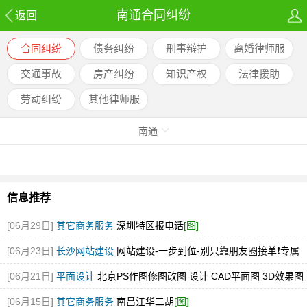
南通合同纠纷
返回
合同纠纷
债务纠纷
刑事辩护
离婚律师服
务
交通事故
房产纠纷
知识产权
法律援助
劳动纠纷
其他律师服
务
南通
信息推荐
[06月29日]
其它商务服务
深圳特区报电话
[图]
[06月23日]
长沙网站建设
网站建设-一步到位-别只靠朋友圈接单❗️专属
才是创业底牌✨
[06月21日]
平面设计
北京PS作图修图改图 设计 CAD平面图 3D效果图
[图]
[06月15日]
其它商务服务
南昌江华二胡
[图]