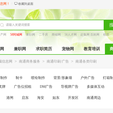
信息网！
收藏到桌面
房产网
58同城网
兼职网
二手房
商铺网
58人才网
赶集网 百姓网
租房
找工长
网
兼职网
求职简历
宠物网
教育培训
>
>
>
城信息网
南通商务服务
南通印刷/广告
南通各类印刷
宝制作
制卡
喷绘制作
背景/形象墙
户外广告
灯箱
奖牌
广告位招租
DM广告
导视牌广告
多媒体互动
港闸
启东
海安
如东
开发区
南通周边