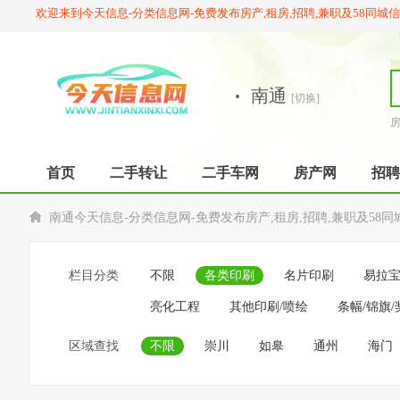
欢迎来到今天信息-分类信息网-免费发布房产,租房,招聘,兼职及58同城
·
南通
[切换]
首页
二手转让
二手车网
房产网
招聘
南通今天信息-分类信息网-免费发布房产,租房,招聘,兼职及58同
栏目分类
不限
各类印刷
名片印刷
易拉
亮化工程
其他印刷/喷绘
条幅/锦旗/
区域查找
不限
崇川
如皋
通州
海门