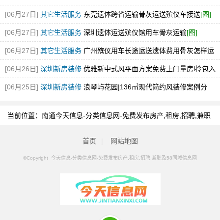
[06月27日]
其它生活服务
东莞遗体跨省运输骨灰运送殡仪车接送
[图]
[06月27日]
其它生活服务
深圳遗体运送殡仪馆用车骨灰运输
[图]
[06月27日]
其它生活服务
广州殡仪用车长途运送遗体费用骨灰怎样运
输
[图]
[06月26日]
深圳新房装修
优雅新中式风平面方案免费上门量房l拎包入
住！
[图]
[06月25日]
深圳新房装修
浪琴屿花园|136㎡现代简约风装修案例分
享！
[图]
当前位置：
南通今天信息-分类信息网-免费发布房产,租房,招聘,兼职
及58同城信息网
>
南通分类信息
>
南通废纸回收
首页
|
网站地图
©Copyright 今天信息-分类信息网-免费发布房产,租房,招聘,兼职及58同城信息网