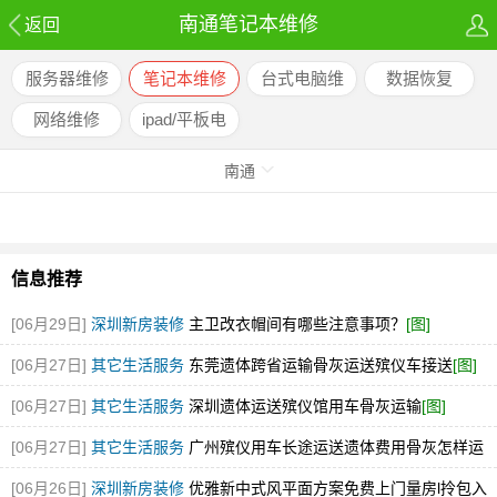
南通笔记本维修
返回
服务器维修
笔记本维修
台式电脑维
数据恢复
修
网络维修
ipad/平板电
脑维修
南通
信息推荐
[06月29日]
深圳新房装修
主卫改衣帽间有哪些注意事项？
[图]
[06月27日]
其它生活服务
东莞遗体跨省运输骨灰运送殡仪车接送
[图]
[06月27日]
其它生活服务
深圳遗体运送殡仪馆用车骨灰运输
[图]
[06月27日]
其它生活服务
广州殡仪用车长途运送遗体费用骨灰怎样运
输
[图]
[06月26日]
深圳新房装修
优雅新中式风平面方案免费上门量房l拎包入