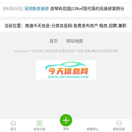
住！
[图]
[06月25日]
深圳新房装修
浪琴屿花园|136㎡现代简约风装修案例分
享！
[图]
当前位置：
南通今天信息-分类信息网-免费发布房产,租房,招聘,兼职
及58同城信息网
>
南通分类信息
>
南通笔记本维修
首页
|
网站地图
©Copyright 今天信息-分类信息网-免费发布房产,租房,招聘,兼职及58同城信息网
发布
首页
信息分类
商铺转让
商家店铺